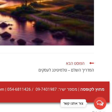
הפוסט הבא
המדריך השלם – טלמיטינג לעסקים
מחוץ לקופסה
| מספר ישיר:
09-7401987
/
054-6811426
|
com
צור אתנו קשר