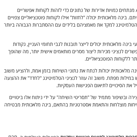
בניית "דאטה בייסים" איכותיים ומניבים יותר- אלגוריתמי AI מנתחים כמויות אדירות של נתונים כדי לזהות לקוחות אפשריים
. בינה מלאכותית יכולה "לחזות" אילו לקוחות פוטנציאליים צפויים
 הטלמיטינג למקד את מאמציהם בלידים עם ההסתברות הגבוהה ביותר
 בינה מלאכותית יכולים לייצר תובנות לגבי תחומי העניין, נקודות
שרים לנציגי מכירות ליצור מסרים מותאמים אישית יותר, מה שהופך
ותר ללקוחות הפוטנציאליים.
נה מלאכותית יכולות לנתח את נתוני השיחות בזמן אמת, ולהציע משוב
וש במילות מפתח. משוב זה עוזר לנציגי הטלמיטינג "לחדד" את ההצעה
את הסיכויים לתיאום הפגישות העסקיות.
ירה ובשיפור מתמיד של "תסריטי השיחה" על ידי ניתוח אלו ביטויים
משיחות מוצלחות והתאמת אסטרטגיות בהתאם, בינה מלאכותית מבטיחה