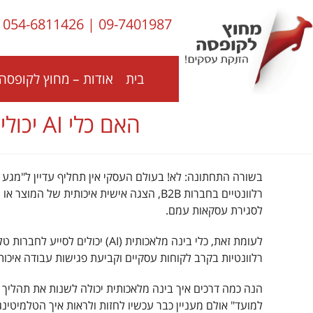
לתוכן
054-6811426
|
09-7401987
בית
אודות – מחוץ לקופסה 
האם כלי AI יכולים להחליף חברות טלמיטינג לתיאום פגישות עסקיות ?
בשורה התחתונה: לא! בעולם העסקי אין תחליף עדיין ל"מגע ה
רלוונטיים בחברות B2B, הצגה אישית איכותית
לסגירת עסקאות עמם.
לעומת זאת, כלי בינה מלאכותית (AI
רלוונטיות בקרב לקוחות עסקיים וקביעת פגישות עבודה איכות
הנה כמה דרכים איך בינה מלאכותית יכולה לשנות את תהליך ב
למועד" אולם מעניין כבר עכשיו לחזות ולראות איך הטלמיטינג יכול לנצל לטובה את כלי ה-