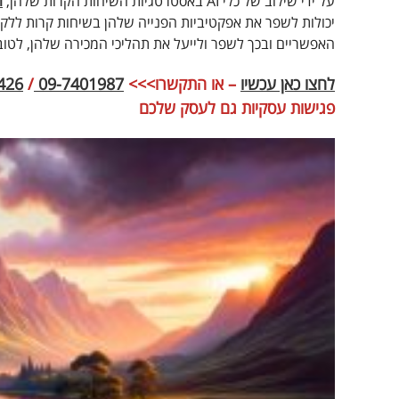
על ידי שילוב של כלי AI באסטרטגיות השיחות הקרות שלהן,
ח
יכולות לשפר את אפקטיביות הפנייה שלהן בשיחות קרות ללקו
האפשריים ובכך לשפר ולייעל את תהליכי המכירה שלהן, לטובת
לחצו
כאן
עכשיו
– או התקשרו>>>
09-7401987
/
426
פגישות עסקיות גם לעסק שלכם