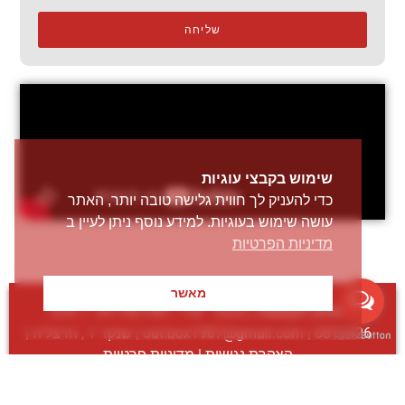
שליחה
שימוש בקבצי עוגיות
כדי להעניק לך חווית גלישה טובה יותר, האתר
עושה שימוש בעוגיות. למידע נוסף ניתן לעיין ב
מדיניות הפרטיות
מאשר
מחוץ לקופסה
| מספר ישיר:
09-7401987
/
054-
6811426
|
out.box1987@gmail.com
| שנקר 1 , הרצליה |
הצהרת נגישות
|
מדיניות פרטיות