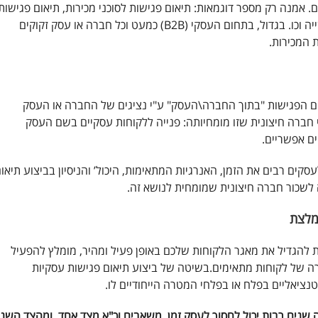
. אמנה רק מספר דוגמאות: תיאום פגישות לסוכני מכירות, תיאום פגישות
לביטוח, תיאום פגישות לתחום התוכנה, תיאום פגישות לתעשייה וכו. בגדול, בתחום העסקי (B2B) כמעט וכל חברה או עסק זקוקים
 המכירות.
אום הפגישות "בתוך החברה\העסק" ע"י נציגים של החברה או העסק
י חברה חיצונית שזו מומחיותה: פנייה ללקוחות עסקיים בשם העסק
ם אפשריים.
עסקים רבים את הזמן, האנרגיות המתאימות, היכול’ והניסיון בביצוע תיאו
 לשכור חברה חיצונית שמומחית לנושא זה.
ומלצת
 להגדיל את מאגר הלקוחות שלכם באופן פעיל ומהיר, מומלץ להפעיל
ה של לקוחות מתאימים.בשיטה של ביצוע תיאום פגישות עסקיות
טנציאליים בפלח או בפלחי המטרה הייחודיים לו.
 שנים רבות יכול לחסוך לעסק זמן, משאבים וכ"א מצד אחד, ומהצד השני