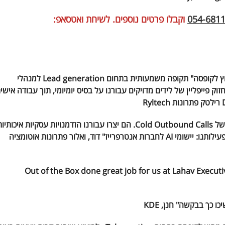
054-681
וקבלו פרטים נוספים. לשיחת ואטסאפ:
"אנו עוסקים בתחום מתן שירותי DBA ועבדנו עם חברת "מחוץ לקופסה" תקופה משמעותית בתחום Lead generation למנהלי
וק פייפליין של לידים מדויקים עבורנו על בסיס יומיומי, תוך עבודה אישי
אשמח להמליץ על חב' "מחוץ לקופסה" עמם עבדנו בתחום של Cold Outbound Calls. הם יצרו עבורנו הזדמנויות עסקיות איכותי
עם דרגים בכירים בקרב לקוחות עסקיים משמעותיים בתחום פעילותנו: יישומי AI לחברות אנטרפרייז" דוד, ואלור פתרונות אוטומציה
ת ת"א , Out of the Box done great job for us at Lahav Executive Education", Adi
יכו כך בבקשה"
חנן, KDE