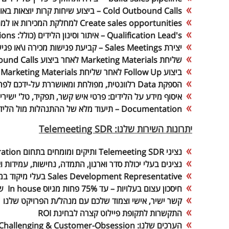
Cold Outbound Calls
– ביצוע שיחות קרות יוצאות באופן
Create sales opportunities
למחלקת המכירות או למנ
Qualification Lead's – איתור וסינון הלידים (כולל: qualifying questions
יצירת Sales Meetings – קביעת פגישות מכירה ו\או פגישות דמו עם לקוחות פוטנציאליים ל- account executives
שליחת
Marketing Materials
לאחר ביצוע
ound Calls
ביצוע
Follow Up
לאחר שליחת
Marketing Materials
ל
הספקת
Data
רלוונטית, מפולחת ומאושררת על-ידכם לפר
איסוף מידע על הלידים: פרטי איש קשר,
תפקיד, טל' ישירים,
Documentation – תיעוד מלא של ההתנהלות מול הלידים – לשיווק ופנייה עתידית
יתרונות השירות שלנו: Telemeeting SDR
נציגי
Telemeeting SDR
ותיקים ומומחים בתחום
ation
נציגים בעלי יכולת סדר וארגון, התמדה, נחישות, עמידות ו
Sales Development Representative
בעלי מיקוד במ
חיסכון עצום בעלויות – עד 75% פחות מגיוס
In house
ש
קשר ישיר, אישי וצמוד שלכם עם מנהל/ת הפרויקט שלנו
התקשרות לתקופת פיילוט קצרה לבחינת
ROI
הערכים שלנו: Authenticity, Caring, Challenging & Customer-Obsession