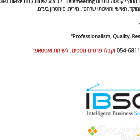
"חברתנו בתחום תוכנה לעיבוד שבבי עבדה תקופה ארוכה עם מחוץ לקופסה בתחום Telemeeting לביצוע שיחות קרות יוצאות ב
וקד, האישי והאיכותי שלהם". מירית, סימטרון בע"מ.
054-681
וקבלו פרטים נוספים. לשיחת ואטסאפ: