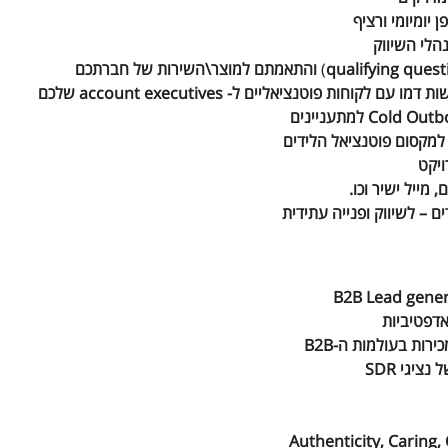
 יומיומי ורציף
הלי השיווק
)
והתאמתם למוצר\השירות של חברתכם
שלכם
Cold Outb
למתעניינים
מקסום פוטנציאל הלידים
ויקט
 מייל ישיר וכו.
B2B
Lead gener
אדפטיביות
כירות בעולמות ה-
B
2
B
ל
נציגי
SDR