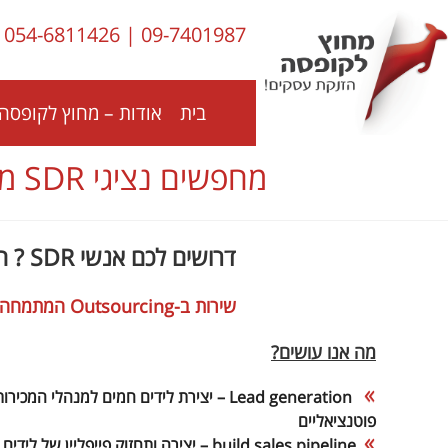
לתוכן
054-6811426
|
09-7401987
בית
אודות – מחוץ לקופסה 
מחפשים נציגי SDR מקצועיים? צריכים B2B Lead generation לחברת הייטק?
דרושים לכם אנשי SDR ? הפתרון שלנו: "Telemeeting SDR
שירות ב-Outsourcing המתמחה ביצירת הזדמנויות מכירה ולידים חמים ל
מה אנו עושים?
Lead generation
פוטנציאליים
build sales pipeline – יצירה ותחזוק פייפליין של לידים מדויקים