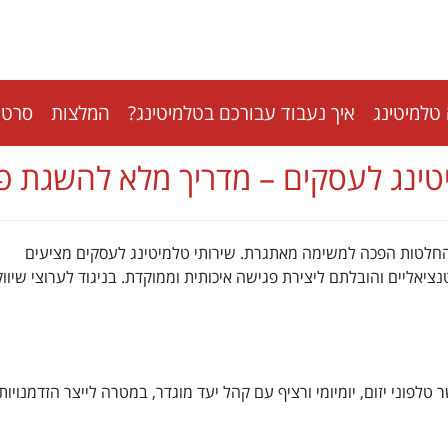
טלמיטינג
איך נעבוד עבורכם בטלמיטינג?
המלצות
סרטונ
טינג לעסקים – מדריך מלא להשגת פגיש
החלטות הפכה למשימה מאתגרת. שירותי טלמיטינג לעסקים מציעים
מוקד: יצירת קשר ישיר עם לקוחות עסקיים (B2B) פוטנציאליים והובלתם ליצירת פגישה איכותית וממוקדת. בניגוד לערוצי שיוו
לפוני יזום, יומיומי ורציף עם קהל יעד מוגדר, במטרה לייצר הזדמנויות