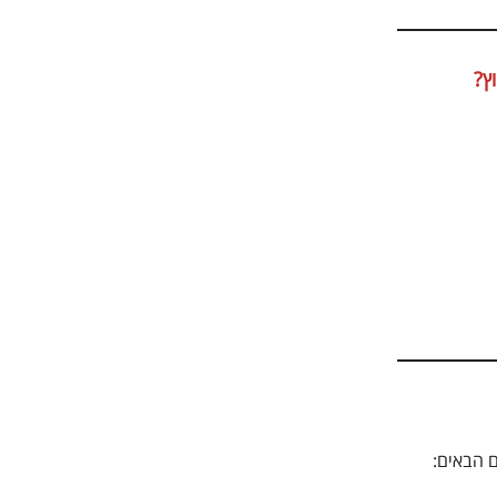
ץ?
 הבאים: