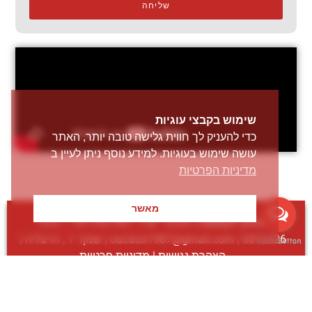
שליחה
שימוש בקבצי עוגיות
כדי להעניק לך חווית גלישה טובה יותר, האתר
עושה שימוש בעוגיות. למידע נוסף ניתן לעיין ב
מדיניות הפרטיות
מאשר
מחוץ לקופסה
| מספר ישיר:
09-7401987
/
054-
6811426
|
out.box1987@gmail.com
| שנקר 1 , הרצליה |
הצהרת נגישות
|
מדיניות פרטיות