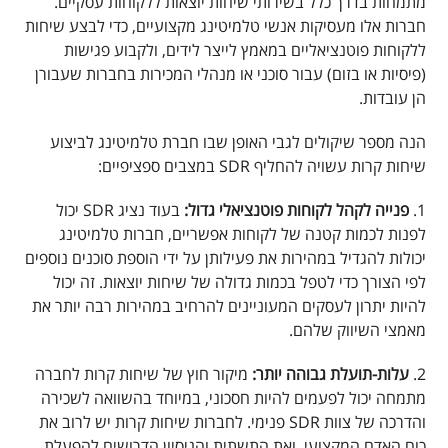
מתמחות בדרך כלל בשירותי שיחות יוצאות ללקוחות עסקיים.
חברות אלו מעסיקות אנשי טלמיטינג מקצועיים, כדי לבצע שיחות
ללקוחות פוטנציאליים במאמץ לייצר לידים, ולקבוע פגישות
(פיסיות או בזום) עבור סוכני או מנהלי המכירות בחברות שעבורן
הן עובדות.
הנה מספר שיקולים לגבי האופן שבו חברת טלמיטינג לביצוע
שיחות קרות עשויה להחליף SDR במצבים ספציפיים:
1.
פנייה לקהל לקוחות פוטנציאלי גדול:
בעוד נציג SDR יכול
לפנות לכמות קטנה של לקוחות אפשריים, חברות טלמיטינג
יכולות להגדיל במהירות את פעילותן על ידי הוספת סוכנים נוספים
לפי הצורך כדי לטפל בכמות גדולה של שיחות יוצאות. זה יכול
להיות יתרון לעסקים המעוניינים להרחיב במהירות רבה יותר את
מאמצי השיווק שלהם.
2.
עלות-תועלת גבוהה יותר:
מיקור חוץ של שיחות קרות לחברה
מתמחה יכול לפעמים להיות חסכוני, במיוחד בהשוואה לשכירה
והדרכה של צוות SDR פנימי. לחברות שיחות קרות יש לרוב את
כוח האדם המקצועי, ואת התשתית והניסיון הדרושים להפעלת