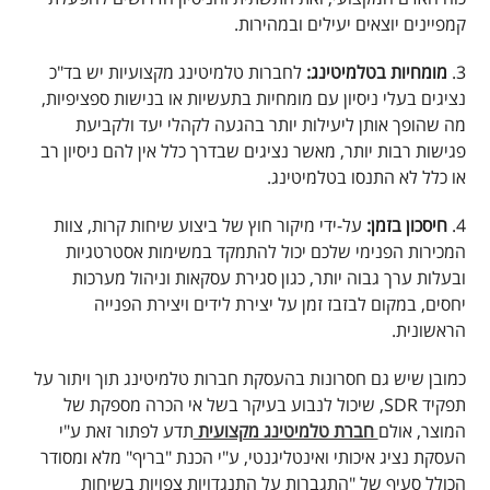
קמפיינים יוצאים יעילים ובמהירות.
3.
מומחיות בטלמיטינג:
לחברות טלמיטינג מקצועיות יש בד"כ
נציגים בעלי ניסיון עם מומחיות בתעשיות או בנישות ספציפיות,
מה שהופך אותן ליעילות יותר בהגעה לקהלי יעד ולקביעת
פגישות רבות יותר, מאשר נציגים שבדרך כלל אין להם ניסיון רב
או כלל לא התנסו בטלמיטינג.
4.
חיסכון בזמן:
על-ידי מיקור חוץ של ביצוע שיחות קרות, צוות
המכירות הפנימי שלכם יכול להתמקד במשימות אסטרטגיות
ובעלות ערך גבוה יותר, כגון סגירת עסקאות וניהול מערכות
יחסים, במקום לבזבז זמן על יצירת לידים ויצירת הפנייה
הראשונית.
כמובן שיש גם חסרונות בהעסקת חברות טלמיטינג תוך ויתור על
תפקיד SDR, שיכול לנבוע בעיקר בשל אי הכרה מספקת של
המוצר, אולם
חברת טלמיטינג מקצועית
תדע לפתור זאת ע"י
העסקת נציג איכותי ואינטליגנטי, ע"י הכנת "בריף" מלא ומסודר
הכולל סעיף של "התגברות על התנגדויות צפויות בשיחות